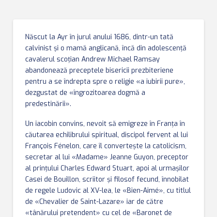
Născut la Ayr în jurul anului 1686, dintr-un tată
calvinist şi o mamă anglicană, încă din adolescenţă
cavalerul scoţian Andrew Michael Ramsay
abandonează preceptele bisericii prezbiteriene
pentru a se îndrepta spre o religie «a iubirii pure»,
dezgustat de «îngrozitoarea dogmă a
predestinării».
Un iacobin convins, nevoit să emigreze în Franţa în
căutarea echilibrului spiritual, discipol fervent al lui
François Fénelon, care îl converteşte la catolicism,
secretar al lui «Madame» Jeanne Guyon, preceptor
al prinţului Charles Edward Stuart, apoi al urmaşilor
Casei de Bouillon, scriitor şi filosof fecund, înnobilat
de regele Ludovic al XV-lea, le «Bien-Aimé», cu titlul
de «Chevalier de Saint-Lazare» iar de către
«tânărului pretendent» cu cel de «Baronet de