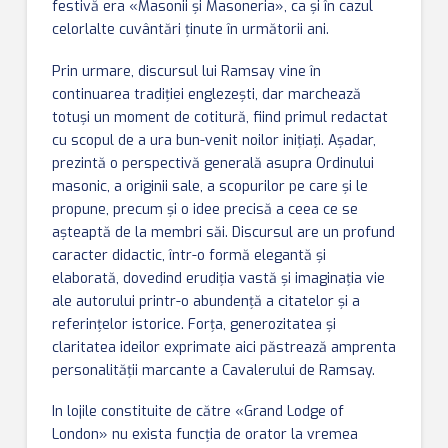
festivă era «Masonii şi Masoneria», ca şi în cazul
celorlalte cuvântări ţinute în următorii ani.
Prin urmare, discursul lui Ramsay vine în
continuarea tradiţiei englezeşti, dar marchează
totuşi un moment de cotitură, fiind primul redactat
cu scopul de a ura bun-venit noilor iniţiaţi. Aşadar,
prezintă o perspectivă generală asupra Ordinului
masonic, a originii sale, a scopurilor pe care şi le
propune, precum şi o idee precisă a ceea ce se
aşteaptă de la membri săi. Discursul are un profund
caracter didactic, într-o formă elegantă şi
elaborată, dovedind erudiţia vastă şi imaginaţia vie
ale autorului printr-o abundenţă a citatelor şi a
referinţelor istorice. Forţa, generozitatea şi
claritatea ideilor exprimate aici păstrează amprenta
personalităţii marcante a Cavalerului de Ramsay.
In lojile constituite de către «Grand Lodge of
London» nu exista funcţia de orator la vremea