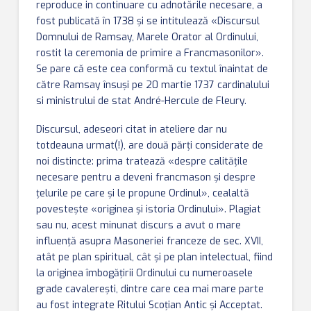
reproduce in continuare cu adnotările necesare, a
fost publicată în 1738 și se intitulează «Discursul
Domnului de Ramsay, Marele Orator al Ordinului,
rostit la ceremonia de primire a Francmasonilor».
Se pare că este cea conformă cu textul înaintat de
către Ramsay însuşi pe 20 martie 1737 cardinalului
si ministrului de stat André-Hercule de Fleury.
Discursul, adeseori citat in ateliere dar nu
totdeauna urmat(!), are două părţi considerate de
noi distincte: prima tratează «despre calităţile
necesare pentru a deveni francmason şi despre
ţelurile pe care şi le propune Ordinul», cealaltă
povesteşte «originea şi istoria Ordinului». Plagiat
sau nu, acest minunat discurs a avut o mare
influenţă asupra Masoneriei franceze de sec. XVII,
atât pe plan spiritual, cât şi pe plan intelectual, fiind
la originea îmbogăţirii Ordinului cu numeroasele
grade cavalereşti, dintre care cea mai mare parte
au fost integrate Ritului Scoţian Antic şi Acceptat.