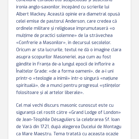
ironia anglo-saxonilor, începând cu scrierile lui
Albert Mackey. Această opinie era diametral opusă
celei emise de pastorul Anderson, care credea că
ordinele militare şi religioase împrumutaseră «o
mulţime de practici solemne» de la străvechea
«Confrerie a Masonilor», în decursul secolelor.
Oricum ar sta lucrurile, textul ne dă o imagine clara
asupra scopurilor Masoneriei, aşa cum au fost
gândite în Franţa de-a lungul epocii de înflorire a
Înaltelor Grade: «de a forma oameni», de a-i uni
printr-o «teologie a inimii» într-o singură «naţiune
spirituală», de a munci pentru progresul «ştiinţelor
folositoare şi al artelor liberale».
Cel mai vechi discurs masonic cunoscut este cu
siguranţă cel rostit către «Grand Lodge of London»
de Jean-Téophile Désaguliers la celebrarea Sf. Ioan
de Vară din 1721, după alegerea Ducelui de Montagu
ca Mare Maestru. Tema tratată cu aceasta ocazie