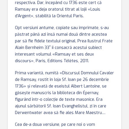
respectiva. Dar, începând cu 1736 este cert că
Ramsay era deja oratorul titrat al lojii «Louis
d’Argent», stabilită la Orientul Paris.
Opt versiuni antume, copiate sau imprimate, s-au
păstrat până azi însă numai două dintre acestea
par să fie fidele textului original. Prea Ilustrul Frate
Alain Bernheim 33˚ îi consacră acestui subiect
interesant volumul «Ramsay et ses deux
discours», Paris, Editions Télètes, 2011.
Prima variantă, numită «Discursul Domnului Cavaler
de Ramsay, rostit în loja Sf. Ioan pe 26 decembrie
1736» și relevată de eseistul Albert Lantoine, se
găseşte manuscris la biblioteca din Épernay,
figurând într-o colecţie de texte masonice. Era
ajunul sărbătorii Sf. Ioan Evanghelistul, zi în care
Derwentwater avea să fie ales Mare Maestru…
Cea de-a doua versiune, pe care noi o vom