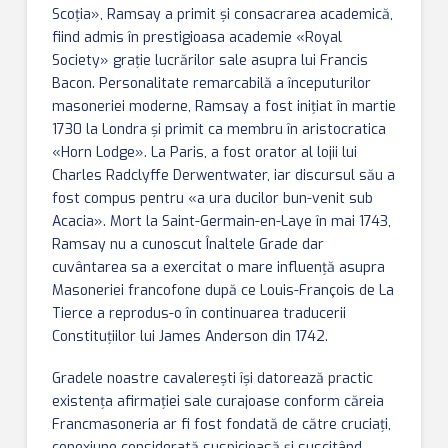
Scoţia», Ramsay a primit şi consacrarea academică,
fiind admis în prestigioasa academie «Royal
Society» graţie lucrărilor sale asupra lui Francis
Bacon. Personalitate remarcabilă a începuturilor
masoneriei moderne, Ramsay a fost iniţiat în martie
1730 la Londra şi primit ca membru în aristocratica
«Horn Lodge». La Paris, a fost orator al lojii lui
Charles Radclyffe Derwentwater, iar discursul său a
fost compus pentru «a ura ducilor bun-venit sub
Acacia». Mort la Saint-Germain-en-Laye în mai 1743,
Ramsay nu a cunoscut Înaltele Grade dar
cuvântarea sa a exercitat o mare influenţă asupra
Masoneriei francofone după ce Louis-François de La
Tierce a reprodus-o în continuarea traducerii
Constituţiilor lui James Anderson din 1742.
Gradele noastre cavalereşti îşi datorează practic
existenţa afirmaţiei sale curajoase conform căreia
Francmasoneria ar fi fost fondată de către cruciaţi,
conexiune considerată suspicioasă și suscitând