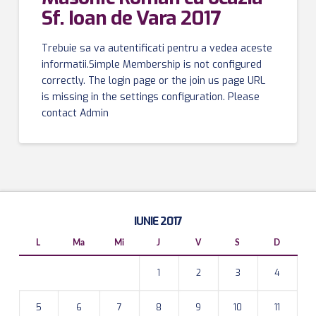
Sf. Ioan de Vara 2017
Trebuie sa va autentificati pentru a vedea aceste
informatii.Simple Membership is not configured
correctly. The login page or the join us page URL
is missing in the settings configuration. Please
contact Admin
IUNIE 2017
L
Ma
Mi
J
V
S
D
1
2
3
4
5
6
7
8
9
10
11