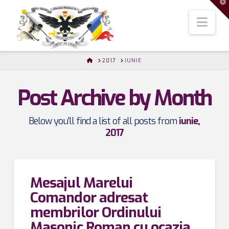
T
t
W
Nav
HOME
2017
IUNIE
Post Archive by Month
Below you'll find a list of all posts from
iunie,
2017
Mesajul Marelui
Comandor adresat
membrilor Ordinului
Masonic Roman cu ocazia