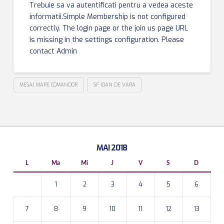
Trebuie sa va autentificati pentru a vedea aceste
informatii.Simple Membership is not configured
correctly. The login page or the join us page URL
is missing in the settings configuration. Please
contact Admin
MESAJ MARE COMANDOR
SF IOAN DE VARA
MAI 2018
L
Ma
Mi
J
V
S
D
1
2
3
4
5
6
7
8
9
10
11
12
13