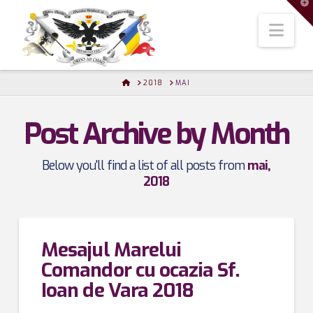
T
t
W
Nav
HOME
2018
MAI
Post Archive by Month
Below you'll find a list of all posts from
mai,
2018
Mesajul Marelui
Comandor cu ocazia Sf.
Ioan de Vara 2018