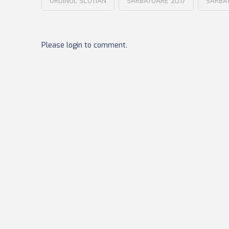
ORDINUL SCOTIAN
SARBATOARE 2017
SARBAT
Please login to comment.