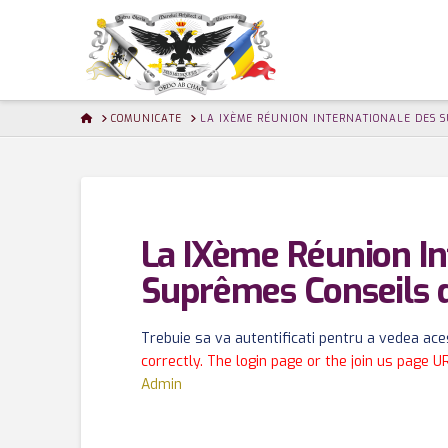
HOME
COMUNICATE
LA IXÈME RÉUNION INTERNATIONALE DES S
La IXème Réunion In
Suprêmes Conseils 
Trebuie sa va autentificati pentru a vedea aces
correctly. The login page or the join us page U
Admin